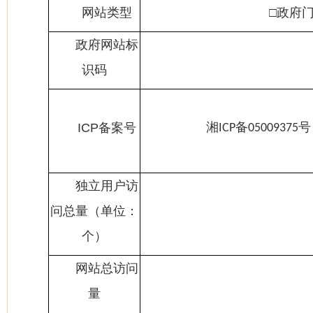
网站类型
□政
政府网站标
识码
湘
备
号
ICP
备案号
ICP
05009375
独立用户访
问总量（单位：
个）
网站总访问
量