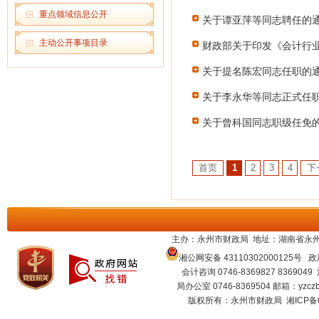
重点领域信息公开
关于谭亚萍等同志聘任的
主动公开事项目录
财政部关于印发《会计行业人
关于提名陈宏同志任职的
关于李永华等同志正式任
关于曾科国同志职级任免
首页
1
2
3
4
下
主办：永州市财政局 地址：湖南省永州
湘公网安备 43110302000125号
政府
会计咨询 0746-8369827 8369049
局办公室 0746-8369504 邮箱：
yzcz
版权所有：永州市财政局
湘ICP备