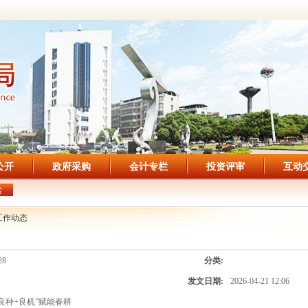
公开
政府采购
会计专栏
投资评审
互动
索
工作动态
28
分类:
发文日期:
2026-04-21 12:06
良种+良机”赋能春耕