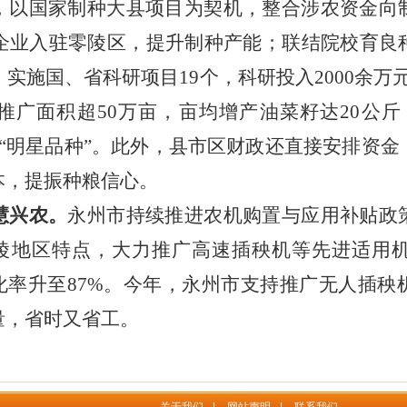
，以国家制种大县项目为契机，整合涉农资金向
种企业入驻零陵区，提升制种产能；联结院校育良
，实施国、省科研项目19个，科研投入2000余万
持推广面积超50万亩，亩均增产油菜籽达20公
成为“明星品种”。此外，县市区财政还直接安排资
本，提振种粮信心。
慧兴农。
永州市持续推进农机购置与应用补贴政
对丘陵地区特点，大力推广高速插秧机等先进适用
化率升至87%。今年，永州市支持推广无人插
量，省时又省工。