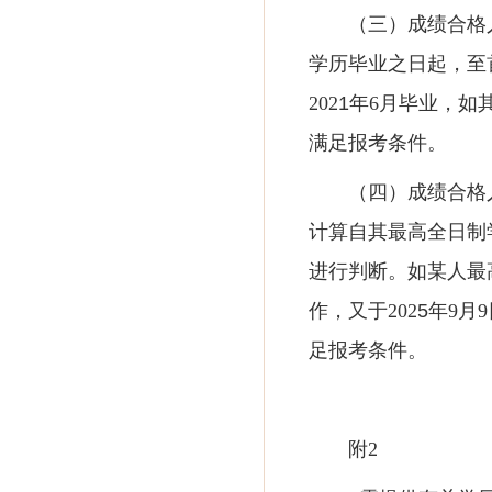
（三）成绩合格
学历毕业之日起，至
202
1
年
6月毕业，如其
满足报考条件。
（四）成绩合格
计算自其最高全日制
进行判断。如某人最
作，又于202
5
年
9月
足报考条件。
附
2