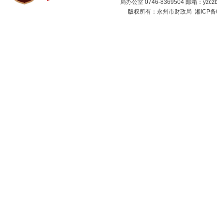
局办公室 0746-8369504 邮箱：
yzcz
版权所有：永州市财政局
湘ICP备