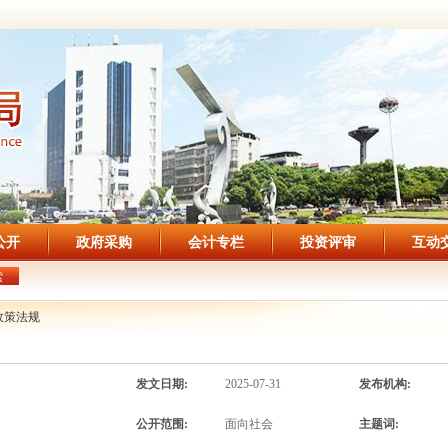
公开
政府采购
会计专栏
投资评审
互动
索
政策法规
发文日期:
2025-07-31
发布机构:
公开范围:
面向社会
主题词: